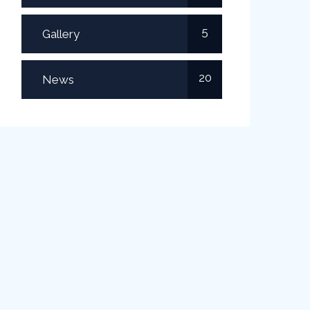
5
Gallery
20
News