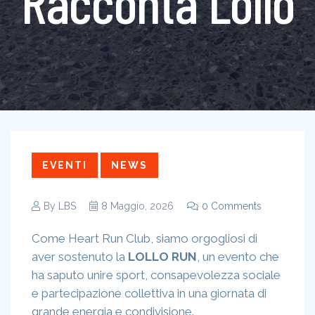
Racconta Lollo
EVENTI
NEWS
By
LBS
8 Maggio, 2026
0 Comments
Come Heart Run Club, siamo orgogliosi di
aver sostenuto la
LOLLO RUN
, un evento che
ha saputo unire sport, consapevolezza sociale
e partecipazione collettiva in una giornata di
grande energia e condivisione.